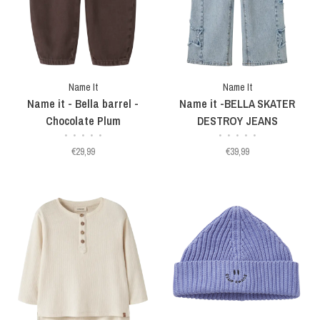
Name It
Name It
Name it - Bella barrel -
Name it -BELLA SKATER
Chocolate Plum
DESTROY JEANS
•
•
•
•
•
•
•
•
•
•
€29,99
€39,99