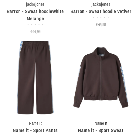
jack&jones
jack&jones
Barron - Sweat hoodieWhite
Barron - Sweat hoodie Vetiver
Melange
•
•
•
•
•
€44,99
•
•
•
•
•
€44,99
Name It
Name It
Name it - Sport Pants
Name it - Sport Sweat