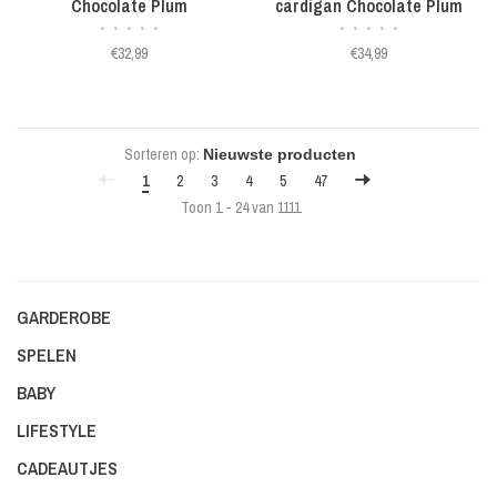
Chocolate Plum
cardigan Chocolate Plum
•
•
•
•
•
•
•
•
•
•
€32,99
€34,99
Sorteren op:
1
2
3
4
5
47
Toon 1 - 24 van 1111
GARDEROBE
SPELEN
BABY
LIFESTYLE
CADEAUTJES