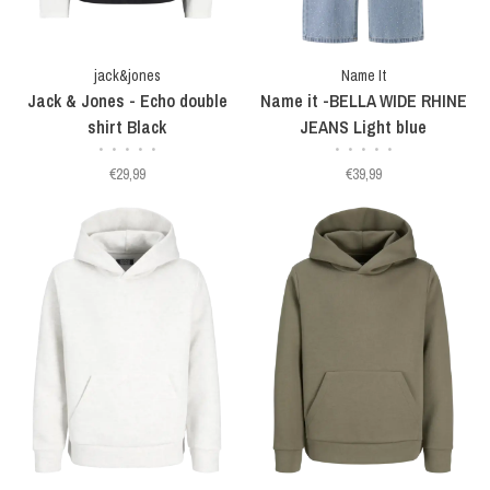
jack&jones
Name It
Jack & Jones - Echo double
Name it -BELLA WIDE RHINE
shirt Black
JEANS Light blue
•
•
•
•
•
•
•
•
•
•
€29,99
€39,99