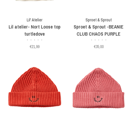
Lil' Atelier
Sproet & Sprout
Lil atelier- Nort Loose top
Sproet & Sprout -BEANIE
turtledove
CLUB CHAOS PURPLE
•
•
•
•
•
•
•
•
•
•
€21,99
€35,00