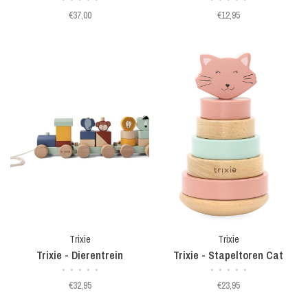
€37,00
€12,95
Trixie
Trixie
Trixie - Dierentrein
Trixie - Stapeltoren Cat
•
•
•
•
•
•
•
•
•
•
€32,95
€23,95