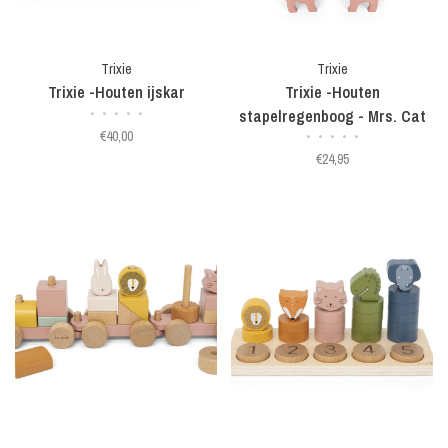
Trixie
Trixie
Trixie -Houten ijskar
Trixie -Houten
•
•
•
•
•
stapelregenboog - Mrs. Cat
€40,00
•
•
•
•
•
€24,95