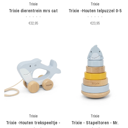
Trixie
Trixie
Trixie dierentrein mrs cat
Trixie -Houten telpuzzel 0-5
•
•
•
•
•
•
•
•
•
•
€32,95
€23,95
Trixie
Trixie
Trixie -Houten trekspeeltje -
Trixie - Stapeltoren - Mr.