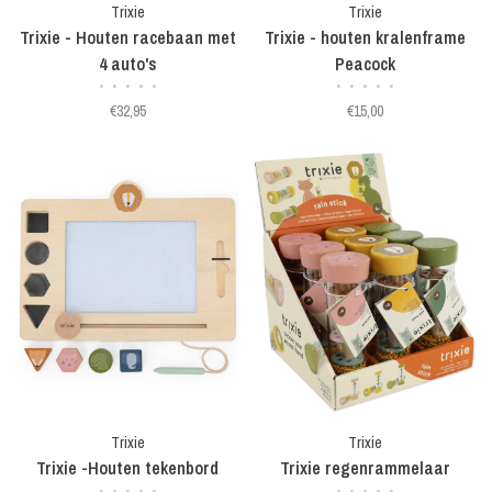
Trixie
Trixie
Trixie - Houten racebaan met
Trixie - houten kralenframe
4 auto's
Peacock
•
•
•
•
•
•
•
•
•
•
€32,95
€15,00
Trixie
Trixie
Trixie -Houten tekenbord
Trixie regenrammelaar
•
•
•
•
•
•
•
•
•
•