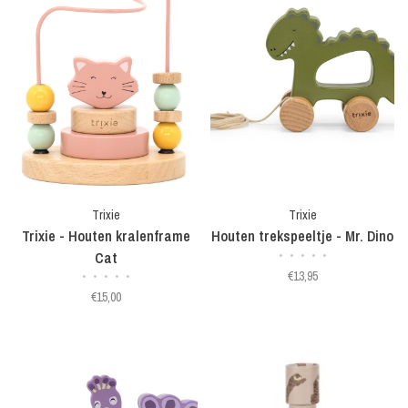
Trixie
Trixie
Trixie - Houten kralenframe
Houten trekspeeltje - Mr. Dino
Cat
•
•
•
•
•
€13,95
•
•
•
•
•
€15,00