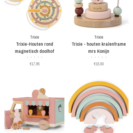
Trixie
Trixie
Trixie-Houten rond
Trixie - houten kralenframe
magnetisch doolhof
mrs Konijn
•
•
•
•
•
•
•
•
•
•
€17,95
€15,00