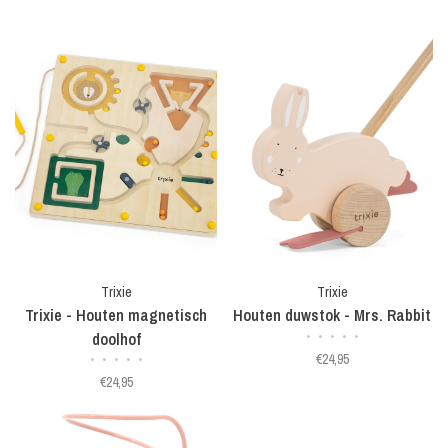
Trixie
Trixie
Trixie - Houten magnetisch
Houten duwstok - Mrs. Rabbit
doolhof
•
•
•
•
•
€24,95
•
•
•
•
•
€24,95