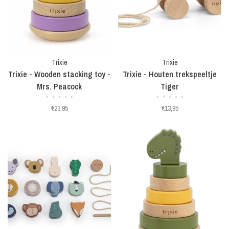
Trixie
Trixie
Trixie - Wooden stacking toy -
Trixie - Houten trekspeeltje
Mrs. Peacock
Tiger
•
•
•
•
•
•
•
•
•
•
€23,95
€13,95