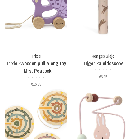
Trixie
Konges Sløjd
Trixie -Wooden pull along toy
TIjger kaleidoscope
- Mrs. Peacock
•
•
•
•
•
€6,95
•
•
•
•
•
€15,99