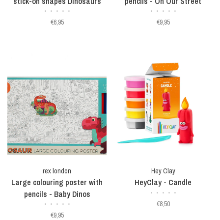
stick-on shapes Dinosaurs
pencils - On Our Street
•
•
•
•
•
•
•
•
•
•
€6,95
€9,95
rex london
Hey Clay
Large colouring poster with
HeyClay - Candle
pencils - Baby Dinos
•
•
•
•
•
€8,50
•
•
•
•
•
€9,95