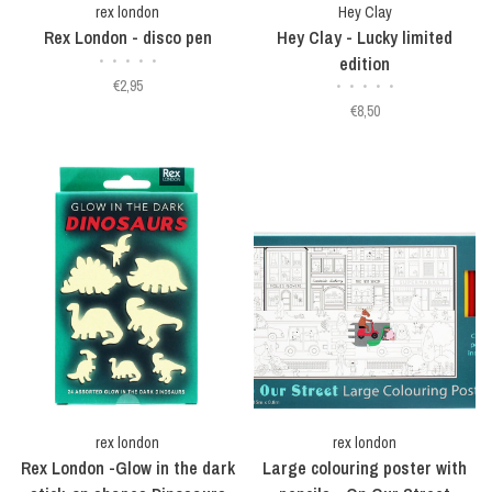
rex london
Hey Clay
Rex London - disco pen
Hey Clay - Lucky limited
•
•
•
•
•
edition
€2,95
•
•
•
•
•
€8,50
rex london
rex london
Rex London -Glow in the dark
Large colouring poster with