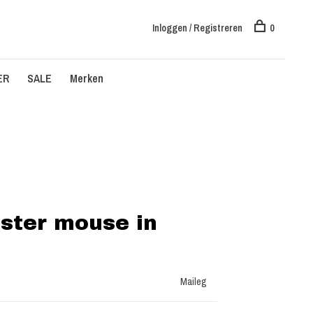
Inloggen / Registreren
0
ER
SALE
Merken
sister mouse in
Maileg