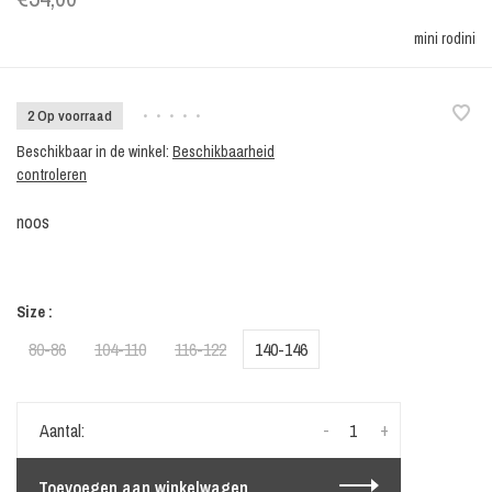
mini rodini
2 Op voorraad
•
•
•
•
•
Beschikbaar in de winkel:
Beschikbaarheid
controleren
noos
Size :
80-86
104-110
116-122
140-146
-
+
Aantal:
Toevoegen aan winkelwagen