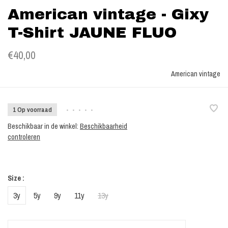
American vintage - Gixy
T-Shirt JAUNE FLUO
€40,00
American vintage
1 Op voorraad
•
•
•
•
•
Beschikbaar in de winkel:
Beschikbaarheid
controleren
Size :
3y
5y
9y
11y
13y