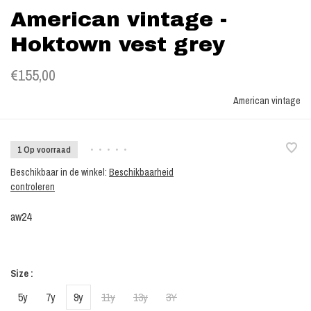
American vintage -
Hoktown vest grey
€155,00
American vintage
1 Op voorraad
•
•
•
•
•
Beschikbaar in de winkel:
Beschikbaarheid
controleren
aw24
Size :
5y
7y
9y
11y
13y
3Y