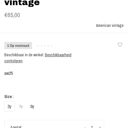
vintage
€65,00
American vintage
1 Op voorraad
•
•
•
•
•
Beschikbaar in de winkel:
Beschikbaarheid
controleren
aw25
Size :
3y
7y
9y
-
+
Aantal: