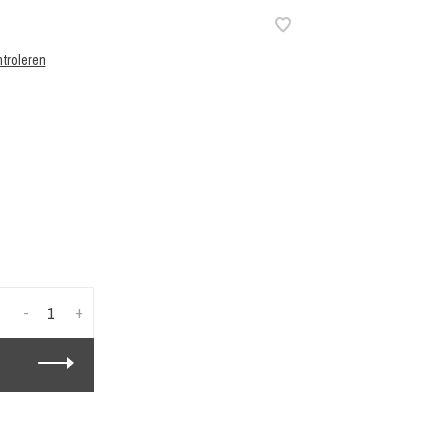
troleren
-
+