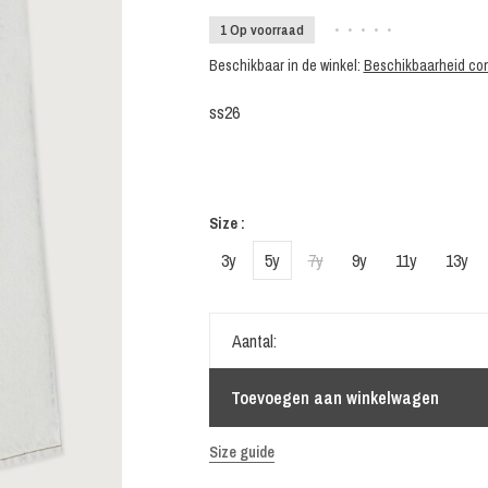
1 Op voorraad
•
•
•
•
•
Beschikbaar in de winkel:
Beschikbaarheid con
ss26
Size :
3y
5y
7y
9y
11y
13y
Aantal:
Toevoegen aan winkelwagen
Size guide