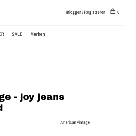
Inloggen / Registreren
0
ER
SALE
Merken
e - joy jeans
d
American vintage