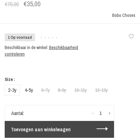
€35,00
€70,00
Bobo Choses
1 Op voorraad
•
•
•
•
•
Beschikbaar in de winkel:
Beschikbaarheid
controleren
Size :
2-3y
4-5y
6-7y
8-9y
10-11y
12-13y
-
+
Aantal:
Toevoegen aan winkelwagen