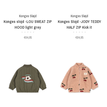
Konges Sløjd
Konges Sløjd
Konges slojd -LOU SWEAT ZIP
Konges Slojd -JODY TEDDY
HOOD light grey
HALF ZIP Kick it
•
•
•
•
•
•
•
•
•
•
€64,95
€84,95