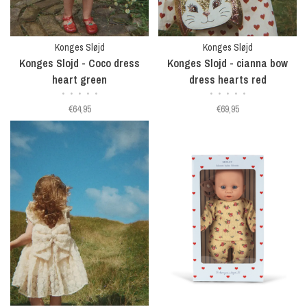
Konges Sløjd
Konges Sløjd
Konges Slojd - Coco dress
Konges Slojd - cianna bow
heart green
dress hearts red
•
•
•
•
•
•
•
•
•
•
€64,95
€69,95