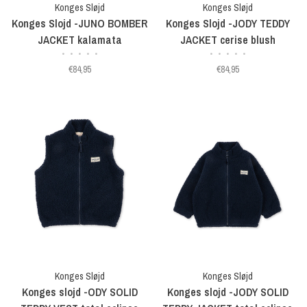
Konges Sløjd
Konges Sløjd
Konges Slojd -JUNO BOMBER
Konges Slojd -JODY TEDDY
JACKET kalamata
JACKET cerise blush
•
•
•
•
•
•
•
•
•
•
€84,95
€84,95
Konges Sløjd
Konges Sløjd
Konges slojd -ODY SOLID
Konges slojd -JODY SOLID