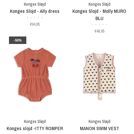
Konges Sløjd
Konges Sløjd
Konges Slojd - Ally dress
Konges Slojd - Molly MURO
•
•
•
•
•
BLU
€94,95
•
•
•
•
•
€49,95
-50%
Konges Sløjd
Konges Sløjd
Konges slojd -ITTY ROMPER
MANON SWIM VEST