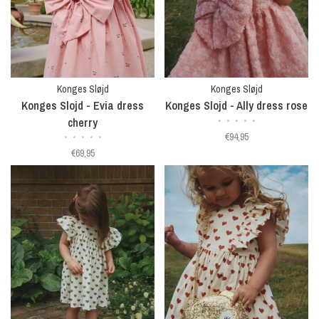
Konges Sløjd
Konges Sløjd
Konges Slojd - Evia dress
Konges Slojd - Ally dress rose
cherry
•
•
•
•
•
€94,95
•
•
•
•
•
€69,95