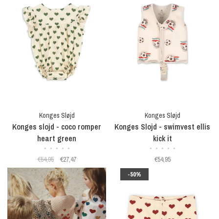
Konges Sløjd
Konges Sløjd
Konges slojd - coco romper
Konges Slojd - swimvest ellis
heart green
kick it
•
•
•
•
•
•
•
•
•
•
€54,95
€27,47
€54,95
-50%