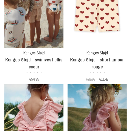
Konges Sløjd
Konges Sløjd
Konges Slojd - swimvest ellis
Konges Slojd - short amour
coeur
rouge
•
•
•
•
•
•
•
•
•
•
€54,95
€22,95
€11,47