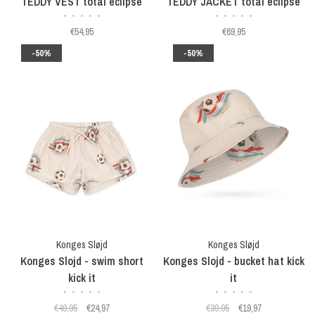
TEDDY VEST total eclipse
TEDDY JACKET total eclipse
•
•
•
•
•
•
•
•
•
•
€54,95
€69,95
-50%
-50%
Konges Sløjd
Konges Sløjd
Konges Slojd - swim short
Konges Slojd - bucket hat kick
kick it
it
•
•
•
•
•
•
•
•
•
•
€49,95
€24,97
€39,95
€19,97