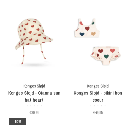
Konges Sløjd
Konges Sløjd
Konges Slojd - Cianna sun
Konges Slojd - bikini bon
hat heart
coeur
•
•
•
•
•
•
•
•
•
•
€39,95
€49,95
-50%