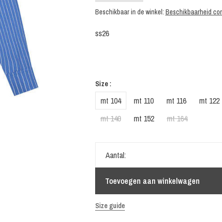
Beschikbaar in de winkel:
Beschikbaarheid con
ss26
Size :
mt 104
mt 110
mt 116
mt 122
mt 140
mt 152
mt 164
Aantal:
Toevoegen aan winkelwagen
Size guide