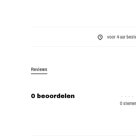
voor 4 uur best
Reviews
0 beoordelen
•
•
•
•
0 sterre