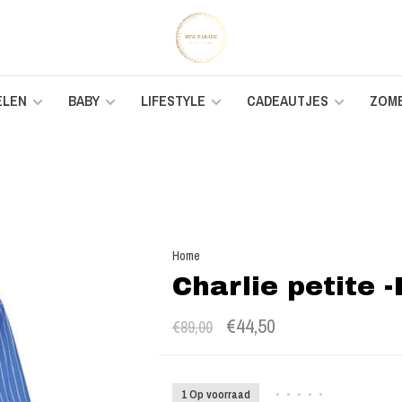
ELEN
BABY
LIFESTYLE
CADEAUTJES
ZOM
Home
Charlie petite 
€44,50
€89,00
1 Op voorraad
•
•
•
•
•