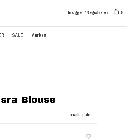
Inloggen / Registreren
0
ER
SALE
Merken
-Isra Blouse
charlie petite