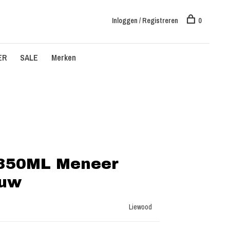
Inloggen / Registreren
0
ER
SALE
Merken
 350ML Meneer
auw
Liewood