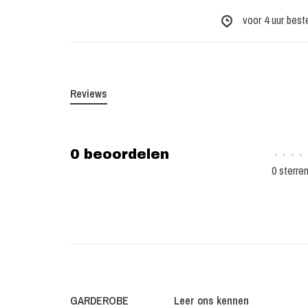
voor 4 uur best
Reviews
0 beoordelen
•
•
•
•
0 sterre
GARDEROBE
Leer ons kennen