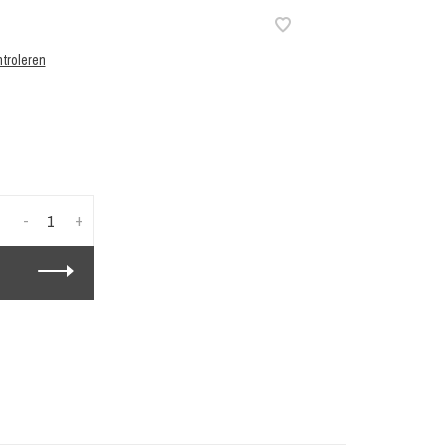
troleren
-
+