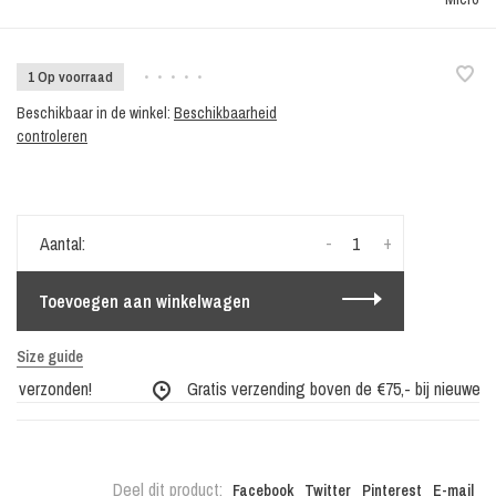
1 Op voorraad
•
•
•
•
•
Beschikbaar in de winkel:
Beschikbaarheid
controleren
-
+
Aantal:
Toevoegen aan winkelwagen
Size guide
g verzonden!
Gratis verzending boven de €75,- bij nieuwe col
Deel dit product:
Facebook
Twitter
Pinterest
E-mail