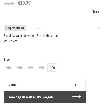
€19,99
€39,99
Name It
1 Op voorraad
•
•
•
•
•
Beschikbaar in de winkel:
Beschikbaarheid
controleren
Size :
116
128
134
140
146
-
+
Aantal:
Toevoegen aan winkelwagen