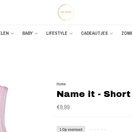
ELEN
BABY
LIFESTYLE
CADEAUTJES
ZOM
Home
Name it - Short 
€9,99
1 Op voorraad
•
•
•
•
•