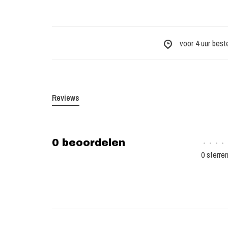
voor 4 uur best
Reviews
0 beoordelen
•
•
•
•
0 sterre