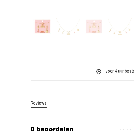
voor 4 uur best
Reviews
0 beoordelen
•
•
•
•