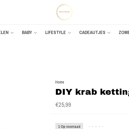
ELEN
BABY
LIFESTYLE
CADEAUTJES
ZOM
Home
DIY krab kettin
€25,99
1 Op voorraad
•
•
•
•
•