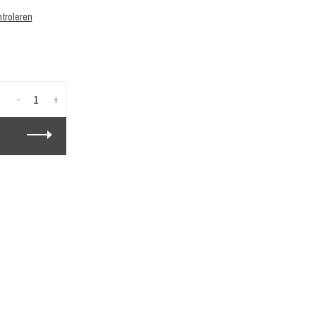
troleren
-
+