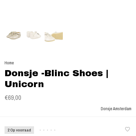
Home
Donsje -Blinc Shoes |
Unicorn
€69,00
Donsje Amsterdam
2 Op voorraad
•
•
•
•
•