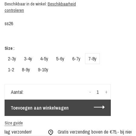
Beschikbaar in de winkel:
Beschikbaarheid
controleren
ss26
Size :
2-3y
3-4y
4-5y
5-6y
6-7y
7-8y
1-2
8-9y
9-10y
-
+
Aantal:
Toevoegen aan winkelwagen
Size guide
 dag verzonden!
Gratis verzending boven de €75,- bij nieuwe 