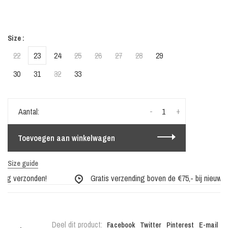
Size :
22
23
24
25
26
27
28
29
30
31
32
33
-
+
Aantal:
Toevoegen aan winkelwagen
Size guide
dag verzonden!
Gratis verzending boven de €75,- bij nieuwe co
Deel dit product:
Facebook
Twitter
Pinterest
E-mail