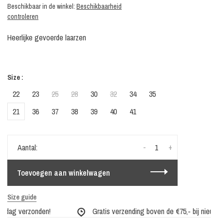
Beschikbaar in de winkel:
Beschikbaarheid
controleren
Heerlijke gevoerde laarzen
Size :
22
23
25
28
30
32
34
35
21
36
37
38
39
40
41
-
+
Aantal:
Toevoegen aan winkelwagen
Size guide
 dag verzonden!
Gratis verzending boven de €75,- bij nieuwe 