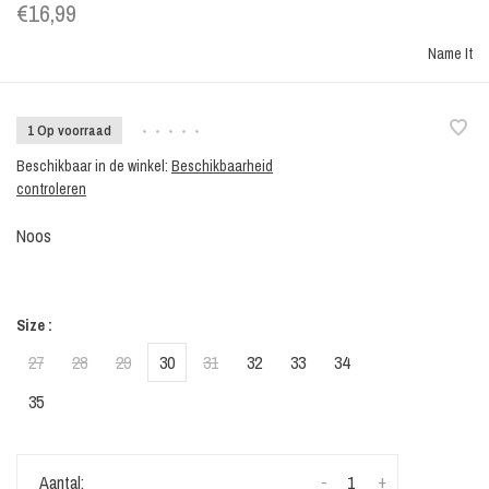
€16,99
Name It
1 Op voorraad
•
•
•
•
•
Beschikbaar in de winkel:
Beschikbaarheid
controleren
Noos
Size :
27
28
29
30
31
32
33
34
35
-
+
Aantal: