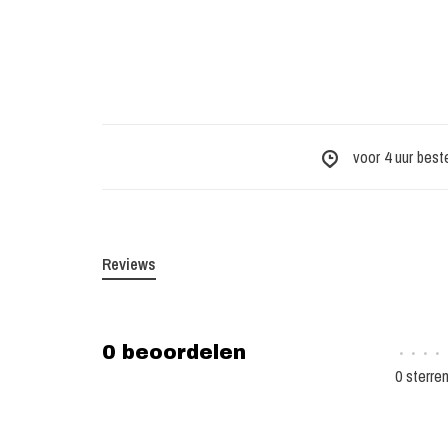
voor 4 uur best
Reviews
0 beoordelen
•
•
•
•
0 sterre