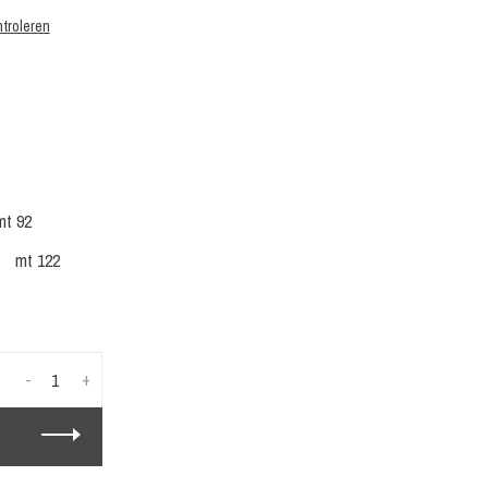
troleren
mt 92
mt 122
-
+