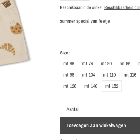
Beschikbaar in de winkel:
Beschikbaarheid con
summer special van feetje
Size :
mt 68
mt 74
mt 80
mt 86
mt 98
mt 104
mt 110
mt 116
mt 128
mt 140
mt 152
Aantal:
Toevoegen aan winkelwagen