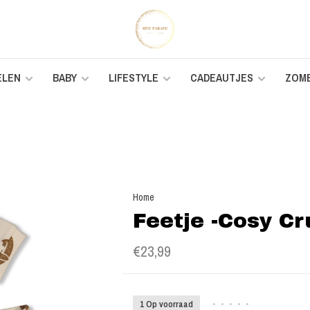
ELEN
BABY
LIFESTYLE
CADEAUTJES
ZOM
Home
Feetje -Cosy C
€23,99
1 Op voorraad
•
•
•
•
•