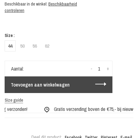
Beschikbaar in de winkel:
Beschikbaarheid
controleren
Size :
44
50
56
62
-
+
Aantal:
Toevoegen aan winkelwagen
Size guide
ag verzonden!
Gratis verzending boven de €75,- bij nieuwe co
Deel dit product:
Facebook
Twitter
Pinterest
E-mail