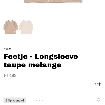
Home
Feetje - Longsleeve
taupe melange
€13,99
Feetje
1 Op voorraad
•
•
•
•
•