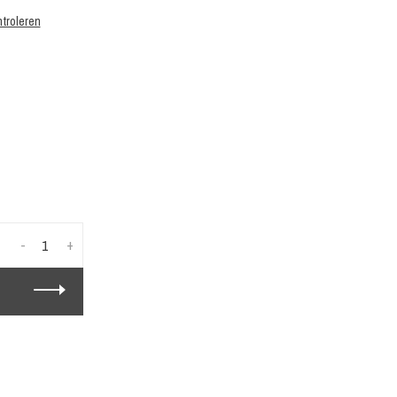
troleren
-
+