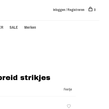
Inloggen / Registreren
0
ER
SALE
Merken
reid strikjes
Feetje