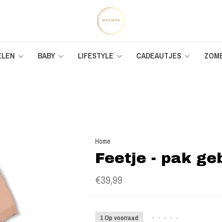
ELEN
BABY
LIFESTYLE
CADEAUTJES
ZOM
Home
Feetje - pak geb
€39,99
1 Op voorraad
•
•
•
•
•