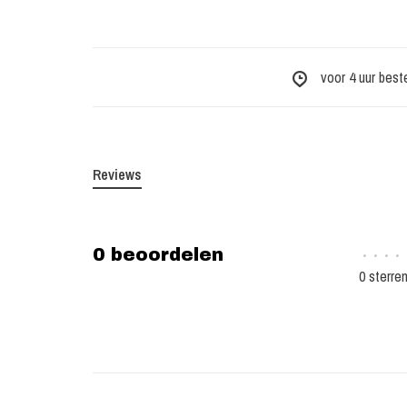
voor 4 uur best
Reviews
0 beoordelen
•
•
•
•
0 sterre