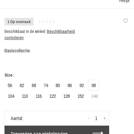
Feetje
1 Op voorraad
•
•
•
•
•
Beschikbaar in de winkel:
Beschikbaarheid
controleren
Basiscollectie
Size :
56
62
68
74
80
86
92
98
104
110
116
122
128
152
140
-
+
Aantal:
Toevoegen aan winkelwagen