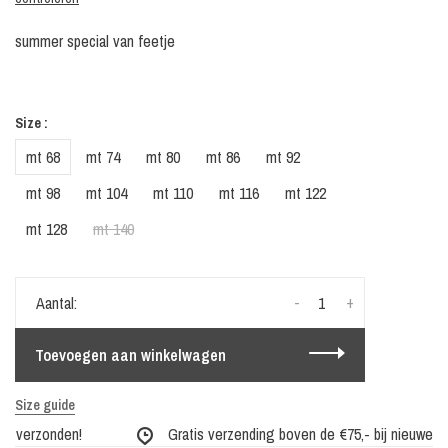
summer special van feetje
Size :
mt 68
mt 74
mt 80
mt 86
mt 92
mt 98
mt 104
mt 110
mt 116
mt 122
mt 128
mt 140
-
+
Aantal:
Toevoegen aan winkelwagen
Size guide
g verzonden!
Gratis verzending boven de €75,- bij nieuwe coll