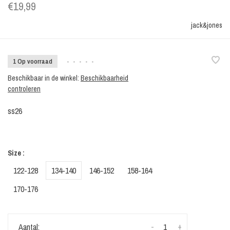
€19,99
jack&jones
1 Op voorraad
•
•
•
•
•
Beschikbaar in de winkel:
Beschikbaarheid
controleren
ss26
Size :
122-128
134-140
146-152
158-164
170-176
-
+
Aantal: