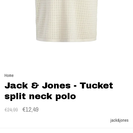
Home
Jack & Jones - Tucket
split neck polo
€12,49
€24,99
jack&jones