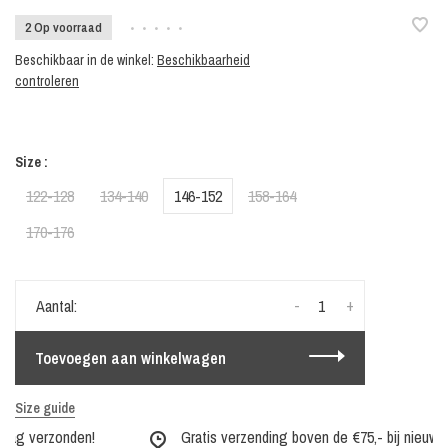
2 Op voorraad
•
•
•
•
•
Beschikbaar in de winkel:
Beschikbaarheid
controleren
Size :
122-128
134-140
146-152
158-164
170-176
-
+
Aantal:
Toevoegen aan winkelwagen
Size guide
dag verzonden!
Gratis verzending boven de €75,- bij nieuwe co