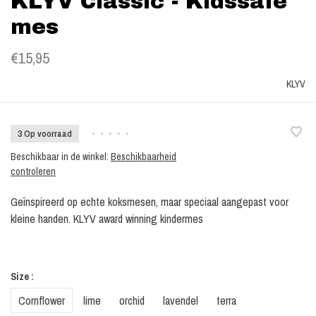
KLYV Classic - Kidssafe
mes
€15,95
KLYV
3 Op voorraad
•
•
•
•
•
Beschikbaar in de winkel:
Beschikbaarheid
controleren
Geïnspireerd op echte koksmesen, maar speciaal aangepast voor
kleine handen. KLYV award winning kindermes
Size :
Cornflower
lime
orchid
lavendel
terra