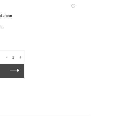
troleren
l.
-
+