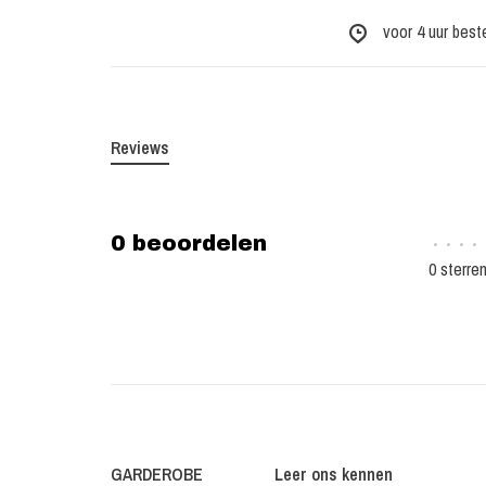
voor 4 uur best
Reviews
0 beoordelen
•
•
•
•
0 sterre
GARDEROBE
Leer ons kennen