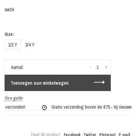
aw24
Size :
1/2 Y
3/4 Y
-
+
Aantal:
Toevoegen aan winkelwagen
Size guide
g verzonden!
Gratis verzending boven de €75,- bij nieuwe coll
Deel dit product:
Facebook
Twitter
Pinterest
E-mail