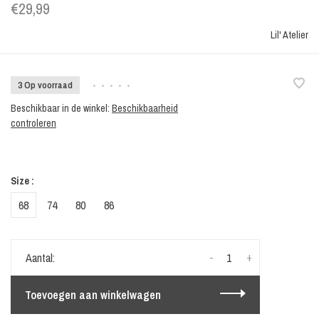
€29,99
Lil' Atelier
3 Op voorraad
•
•
•
•
•
Beschikbaar in de winkel:
Beschikbaarheid
controleren
Size :
68
74
80
86
-
+
Aantal:
Toevoegen aan winkelwagen