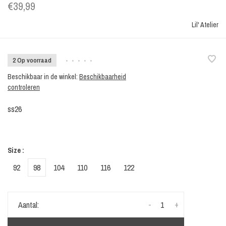
€39,99
Lil' Atelier
2 Op voorraad
•
•
•
•
•
Beschikbaar in de winkel:
Beschikbaarheid
controleren
ss26
Size :
92
98
104
110
116
122
-
+
Aantal: