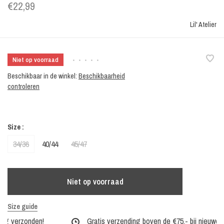
€22,99
Lil' Atelier
Niet op voorraad
•
•
•
•
•
Beschikbaar in de winkel:
Beschikbaarheid
controleren
Size :
34/36
40/44
45/47
Niet op voorraad
Size guide
ag verzonden!
Gratis verzending boven de €75,- bij nieuwe col