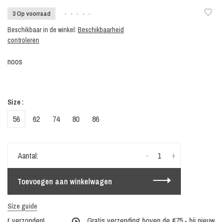
3 Op voorraad
•
•
•
•
•
Beschikbaar in de winkel:
Beschikbaarheid
controleren
noos
Size :
56
62
74
80
86
-
+
Aantal:
Toevoegen aan winkelwagen
Size guide
ag verzonden!
Gratis verzending boven de €75,- bij nieuwe co