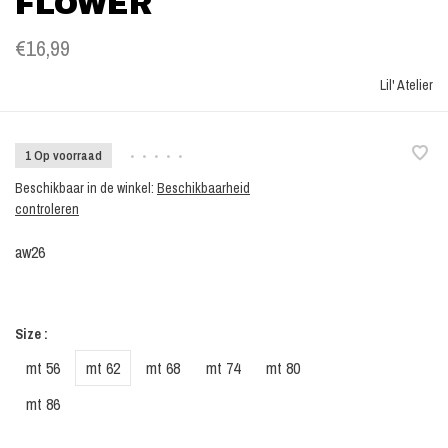
FLOWER
€16,99
Lil' Atelier
1 Op voorraad
•
•
•
•
•
Beschikbaar in de winkel:
Beschikbaarheid
controleren
aw26
Size :
mt 56
mt 62
mt 68
mt 74
mt 80
mt 86