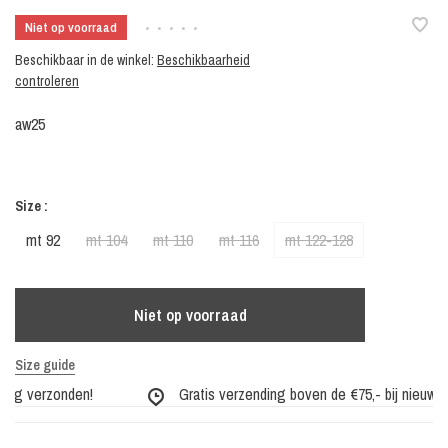
Niet op voorraad
•
•
•
•
•
Beschikbaar in de winkel:
Beschikbaarheid
controleren
aw25
Size :
mt 92
mt 104
mt 110
mt 116
mt 122-128
Niet op voorraad
Size guide
ag verzonden!
Gratis verzending boven de €75,- bij nieuwe co