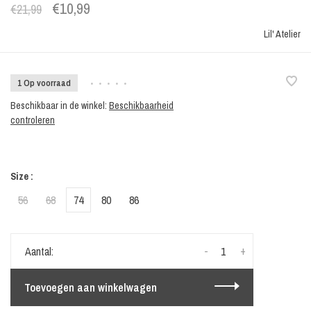
€10,99
€21,99
Lil' Atelier
1 Op voorraad
•
•
•
•
•
Beschikbaar in de winkel:
Beschikbaarheid
controleren
Size :
56
68
74
80
86
-
+
Aantal:
Toevoegen aan winkelwagen