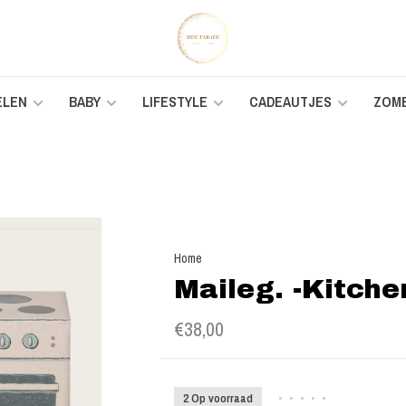
ELEN
BABY
LIFESTYLE
CADEAUTJES
ZOM
Home
Maileg. -Kitch
€38,00
2 Op voorraad
•
•
•
•
•