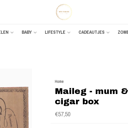
ELEN
BABY
LIFESTYLE
CADEAUTJES
ZOM
Home
Maileg - mum &
cigar box
€57,50