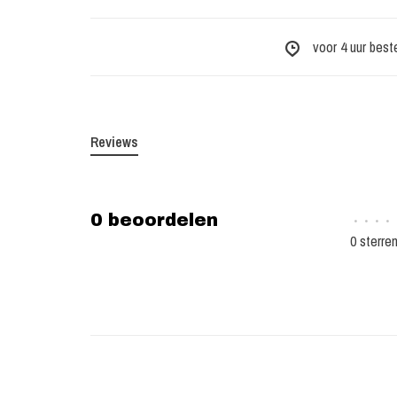
voor 4 uur best
Reviews
0 beoordelen
•
•
•
•
0 sterre