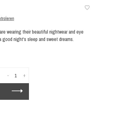
troleren
re wearing their beautiful nightwear and eye
 a good night's sleep and sweet dreams.
-
+