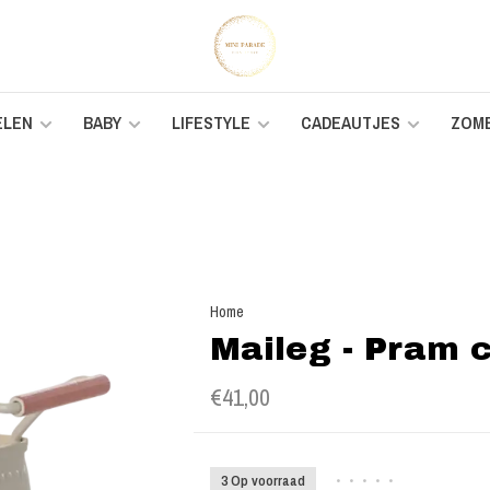
ELEN
BABY
LIFESTYLE
CADEAUTJES
ZOM
Home
Maileg - Pram c
€41,00
3 Op voorraad
•
•
•
•
•