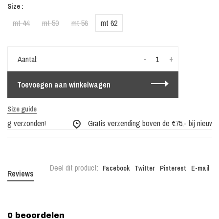
Size :
mt 44
mt 50
mt 56
mt 62
-
+
Aantal:
Toevoegen aan winkelwagen
Size guide
dag verzonden!
Gratis verzending boven de €75,- bij nieuwe c
Deel dit product:
Facebook
Twitter
Pinterest
E-mail
Reviews
0 beoordelen