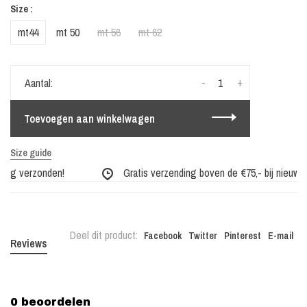
Size :
mt44
mt 50
mt 56
mt 62
-
+
Aantal:
Toevoegen aan winkelwagen
Size guide
dag verzonden!
Gratis verzending boven de €75,- bij nieuwe c
Deel dit product:
Facebook
Twitter
Pinterest
E-mail
Reviews
0 beoordelen