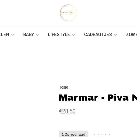
ELEN
BABY
LIFESTYLE
CADEAUTJES
ZOM
Home
Marmar - Piva 
€28,50
1 Op voorraad
•
•
•
•
•