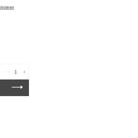
troleren
-
+