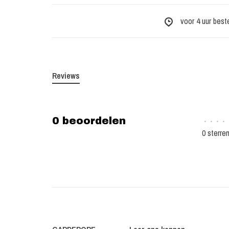
voor 4 uur best
Reviews
0 beoordelen
•
•
•
•
0 sterre