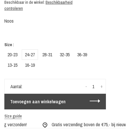
Beschikbaar in de winkel:
Beschikbaarheid
controleren
Noos
Size :
20-23
24-27
28-31
32-35
36-39
13-15
16-19
-
+
Aantal:
Toevoegen aan winkelwagen
Size guide
ag verzonden!
Gratis verzending boven de €75,- bij nieuwe co