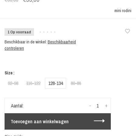
mini rodini
1 Op voorraad
•
•
•
•
•
Beschikbaar in de winkel:
Beschikbaarheid
controleren
Size :
92-98
116-122
128-134
80-86
-
+
Aantal:
Toevoegen aan winkelwagen