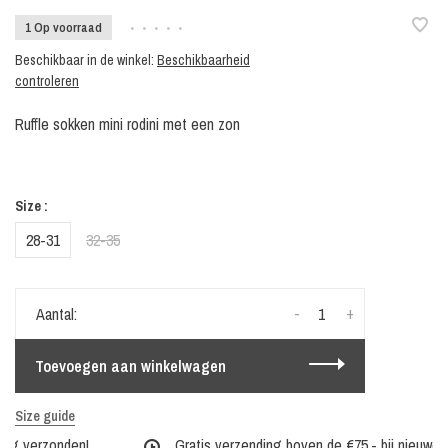
1 Op voorraad
•
•
•
•
•
Beschikbaar in de winkel:
Beschikbaarheid
controleren
Ruffle sokken mini rodini met een zon
Size :
28-31
32-35
-
+
Aantal:
Toevoegen aan winkelwagen
Size guide
ag verzonden!
Gratis verzending boven de €75,- bij nieuwe co