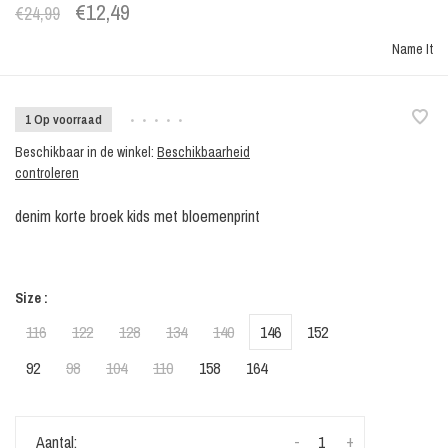
€12,49
€24,99
Name It
1 Op voorraad
•
•
•
•
•
Beschikbaar in de winkel:
Beschikbaarheid
controleren
denim korte broek kids met bloemenprint
Size :
116
122
128
134
140
146
152
92
98
104
110
158
164
-
+
Aantal: