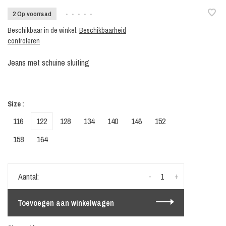
2 Op voorraad
•
•
•
•
•
Beschikbaar in de winkel:
Beschikbaarheid
controleren
Jeans met schuine sluiting
Size :
116
122
128
134
140
146
152
158
164
-
+
Aantal:
Toevoegen aan winkelwagen